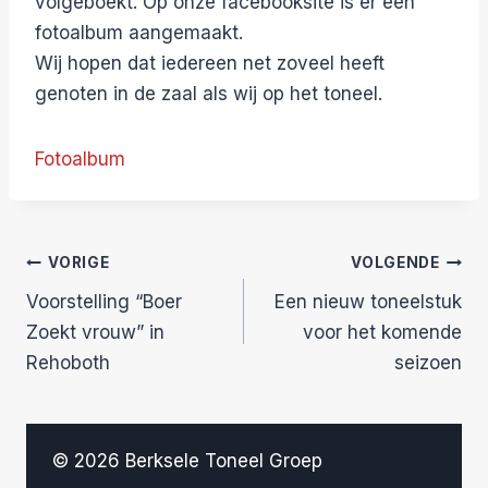
volgeboekt. Op onze facebooksite is er een
fotoalbum aangemaakt.
Wij hopen dat iedereen net zoveel heeft
genoten in de zaal als wij op het toneel.
Fotoalbum
Bericht
VORIGE
VOLGENDE
Voorstelling “Boer
Een nieuw toneelstuk
navigatie
Zoekt vrouw” in
voor het komende
Rehoboth
seizoen
© 2026 Berksele Toneel Groep