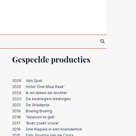
Gespeelde producties
2026
Vals Spel
2025
Hotel 'Drie Maal Raak'
2024
Ik wil alleen de dochter
2023
De bedriegers bedrogen
2022
De Straatprijs
2019
Boeing Boeing
2018
'Gewoon te gek'
2017
'Boer zoekt vrouw'
2016
Drie Klepels in een hoenderhok
2015
Fam. Postma aan de Costa