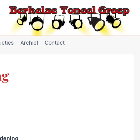
ucties
Archief
Contact
ng
dening