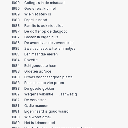
1990
Collega’s in de misdaad
1990
Goeie reis, kruimel
1989
Wie niet sterk is
1988
Engel in nood
1988
Familie is ook niet alles
1987
De doffer op de dakgoot
1987
Gasten in eigen huis
1986
De avond van de zevende juli
1985
Zwart schaap, witte lammetjes
1985
Een maandje eieren
1984
Rozette
1984
Echtgenoot te huur
1983
Groeten uit Nice
1983
Er was voor haar geen plaats
1983
Een schat op vier poten
1983
De goede gokker
1982
Wegens vakantie…… aanwezig
1982
De vervalser
1981
O, die mannen
1981
Eigen haard is goud waard
1980
Wie wordt oma?
1980
Het is krimmeneel