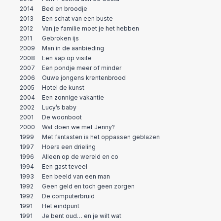
2014
Bed en broodje
2013
Een schat van een buste
2012
Van je familie moet je het hebben
2011
Gebroken ijs
2009
Man in de aanbieding
2008
Een aap op visite
2007
Een pondje meer of minder
2006
Ouwe jongens krentenbrood
2005
Hotel de kunst
2004
Een zonnige vakantie
2002
Lucy’s baby
2001
De woonboot
2000
Wat doen we met Jenny?
1999
Met fantasten is het oppassen geblazen
1997
Hoera een drieling
1996
Alleen op de wereld en co
1994
Een gast teveel
1993
Een beeld van een man
1992
Geen geld en toch geen zorgen
1992
De computerbruid
1991
Het eindpunt
1991
Je bent oud… en je wilt wat