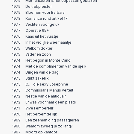
1979
Met fantasten is het oppassen geblazen
1979
De trekpleister
1979
Bloemen voor Barbara
1978
Romance rond artikel 17
1977
Vechten voor geluk
1977
Operatie 65+
1976
Kaas uit het vuistje
1976
In het vrolijke weerhaantje
1975
Welkom dokter
1975
Vader en zoon
1974
Het begon in Monte Carlo
1974
Met de complimenten van de sjeik
1974
Dingen van de dag
1973
Strikt zakelijk
1973
O…. die sexy Josephine
1973
Commissaris Manus vertelt
1972
Nestje van de antiquair
1972
Er was voor haar geen plaats
1971
Vive l empereur
1970
Het beroemde lijk
1969
Een zeeman ging passagieren
1968
Waarom zweeg je zo lang?
1967
Moord op kantoor