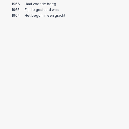
1966
Haai voor de boeg
1965
Zij die gestuurd was
1964
Het begon in een gracht